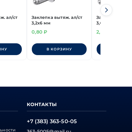
ж. ал/ст
Заклепка вытяж. ал/ст
Заклепка вытяж
3,2х6 мм
3,0х14 мм
0,80
₽
2,00
₽
ИНУ
В КОРЗИНУ
В КОРЗИ
КОНТАКТЫ
+7 (383) 363-50-05
ьности
363-5005@mail.ru