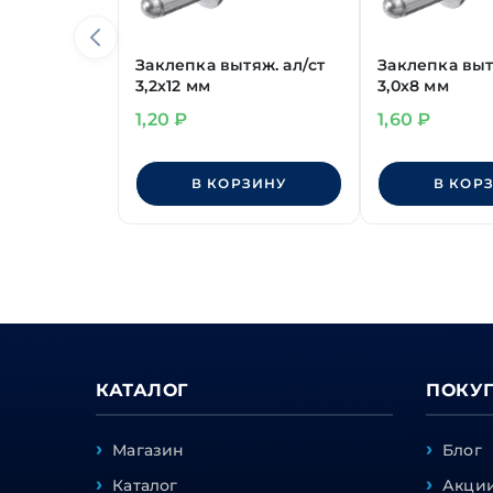
Заклепка вытяж. ал/ст
Заклепка выт
3,2х12 мм
3,0х8 мм
1,20
₽
1,60
₽
В КОРЗИНУ
В КОР
КАТАЛОГ
ПОКУ
Магазин
Блог
Каталог
Акции