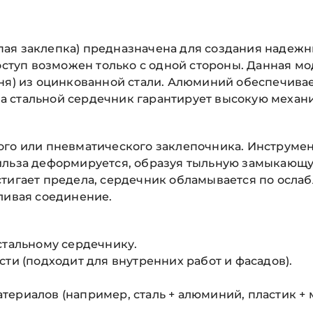
пая заклепка) предназначена для создания надеж
оступ возможен только с одной стороны. Данная мод
жня) из оцинкованной стали. Алюминий обеспечива
 стальной сердечник гарантирует высокую механи
го или пневматического заклепочника. Инструмент
ильза деформируется, образуя тыльную замыкающу
тигает предела, сердечник обламывается по ослаб
ливая соединение.
стальному сердечнику.
сти (подходит для внутренних работ и фасадов).
ериалов (например, сталь + алюминий, пластик + м