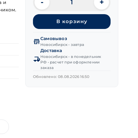
-
+
а и
Количество
ником.
товара
Заклепка
В корзину
вытяж.
ал/
ст
Самовывоз
6,4х19 мм
Новосибирск • завтра
Доставка
Новосибирск • в понедельник
РФ • расчет при оформлении
заказа
Обновлено: 08.08.2026 16:50