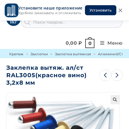
Перейти
Установите наше приложение
к
Установить
Инструменты на Горской
Удобнее заказывать и отслеживать
содержимому
Поиск
товаров
0,00
₽
Меню
0
Крепеж
Заклепки
Заклепка вытяжная
Алюминий/Сталь
Заклепка вытяж. ал/ст
RAL3005(красное вино)
3,2х8 мм
🔍