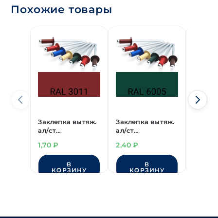
Похожие товары
Заклепка вытяж.
Заклепка вытяж.
Заклеп
ал/ст
ал/ст
RAL50
RAL3011(красно-
RAL6005(темно-
3,2х8 
1,70
₽
2,40
₽
1,70
₽
коричневый)
зеленый)
3,2х8 мм
4,0х10 мм
В
В
КОРЗИНУ
КОРЗИНУ