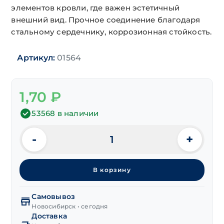
элементов кровли, где важен эстетичный
внешний вид. Прочное соединение благодаря
стальному сердечнику, коррозионная стойкость.
Артикул:
01564
1,70
₽
53568 в наличии
-
+
Количество
товара
Заклепка
В корзину
вытяж.
ал/
ст
Самовывоз
RAL5005(синий)
Новосибирск • сегодня
Доставка
3,2х8 мм