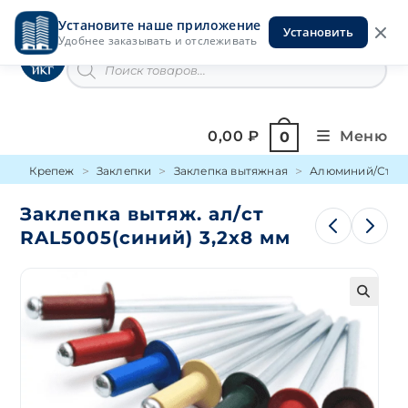
Перейти
Установите наше приложение
к
Установить
Инструменты на Горской
Удобнее заказывать и отслеживать
содержимому
Поиск
товаров
0,00
₽
Меню
0
Крепеж
Заклепки
Заклепка вытяжная
Алюминий/Сталь
Заклепка вытяж. ал/ст
RAL5005(синий) 3,2х8 мм
🔍