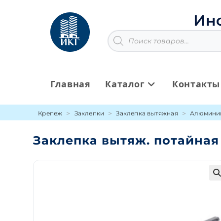
Перейти
к
Ин
содержимому
Поиск
товаров
Главная
Каталог
Контакты
Крепеж
Заклепки
Заклепка вытяжная
Алюминий
Заклепка вытяж. потайная 
🔍