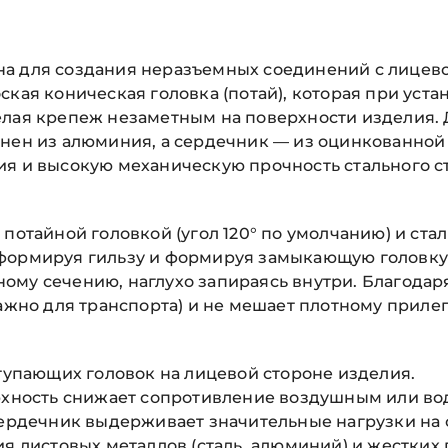
а для создания неразъемных соединений с лицево
кая коническая головка (потай), которая при уста
елая крепеж незаметным на поверхности изделия.
нен из алюминия, а сердечник — из оцинкованной 
ия и высокую механическую прочность стального с
 потайной головкой (угол 120° по умолчанию) и ст
формируя гильзу и формируя замыкающую головку 
му сечению, наглухо запираясь внутри. Благодаря 
важно для транспорта) и не мешает плотному приле
ступающих головок на лицевой стороне изделия.
ерхность снижает сопротивление воздушным или во
сердечник выдерживает значительные нагрузки на 
я листовых металлов (сталь, алюминий) и жестких 