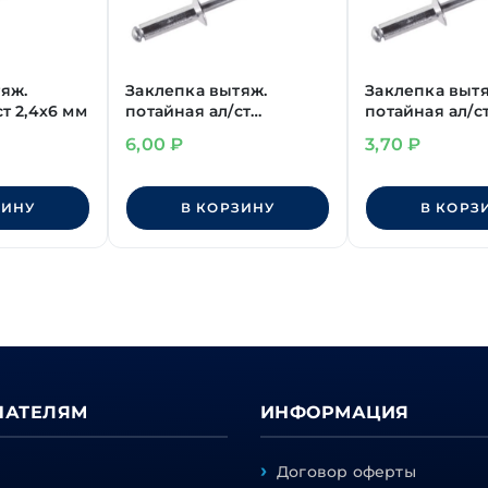
яж.
Заклепка вытяж.
Заклепка вытя
т 2,4х6 мм
потайная ал/ст
потайная ал/с
4,8х20 мм
4,0х12 мм
6,00
₽
3,70
₽
ЗИНУ
В КОРЗИНУ
В КОРЗ
ПАТЕЛЯМ
ИНФОРМАЦИЯ
Договор оферты