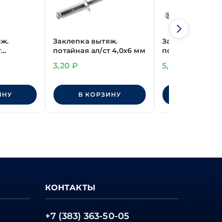
ж.
Заклепка вытяж.
Заклепка вытя
т
потайная ал/ст 4,0х6 мм
потайная ал/ст
4,8х12 мм
3,20
₽
5,20
₽
ИНУ
В КОРЗИНУ
В КОРЗИ
КОНТАКТЫ
+7 (383) 363-50-05