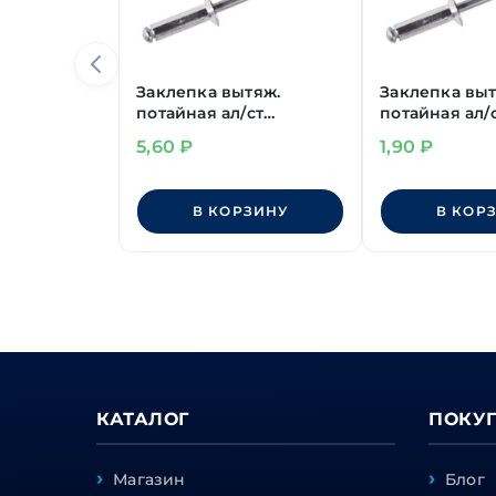
Заклепка вытяж.
Заклепка выт
потайная ал/ст
потайная ал/с
4,8х16 мм
5,60
₽
1,90
₽
В КОРЗИНУ
В КОР
КАТАЛОГ
ПОКУ
Магазин
Блог