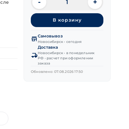
-
+
осле
Количество
товара
Заклепка
В корзину
вытяж.
потайная
ал/
Самовывоз
ст
Новосибирск • сегодня
5,0х10 мм
Доставка
Новосибирск • в понедельник
РФ • расчет при оформлении
заказа
Обновлено: 07.08.2026 17:50