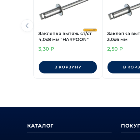
Заклепка вытяж. ст/ст
Заклепка выт
4,0х8 мм "HARPOON"
3,0х6 мм
3,30
₽
2,50
₽
В КОРЗИНУ
В КОР
КАТАЛОГ
ПОКУ