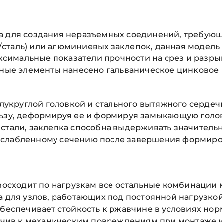
на для создания неразъемных соединений, требую
сталь) или алюминиевых заклепок, данная модель 
максимальные показатели прочности на срез и разр
льные элементы нанесено гальваническое цинковое
полукруглой головкой и стального вытяжного серде
льзу, деформируя ее и формируя замыкающую голо
 стали, заклепка способна выдерживать значитель
слабленному сечению после завершения формиров
евосходит по нагрузкам все остальные комбинации 
а для узлов, работающих под постоянной нагрузко
обеспечивает стойкость к ржавчине в условиях но
ойчив к механическим повреждениям при монтаже и