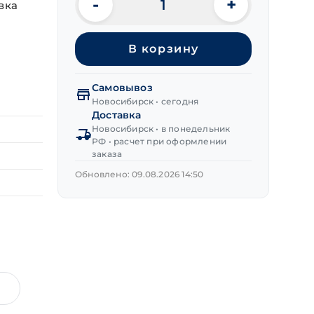
-
+
вка
Количество
товара
Заклепка
В корзину
вытяж.
ст/
ст
Самовывоз
4,0х16 мм
Новосибирск • сегодня
Доставка
Новосибирск • в понедельник
РФ • расчет при оформлении
заказа
Обновлено: 09.08.2026 14:50