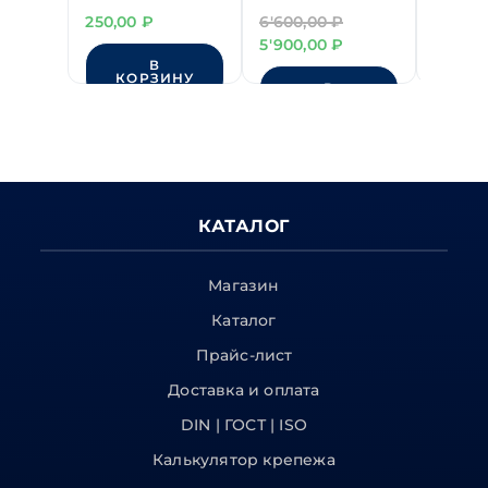
белый 3,6х150 мм
ТМ1203-008
(3,2-6,
250,00
₽
6'600,00
₽
4'250,
(100шт) "ЗУБР"
двуручный (2,4-
Первоначальная
Текущая
5'900,00
₽
6,4)
В
цена
цена:
КОРЗИНУ
КО
составляла
В
5'900,00 ₽.
КОРЗИНУ
6'600,00 ₽.
КАТАЛОГ
Магазин
Каталог
Прайс-лист
Доставка и оплата
DIN | ГОСТ | ISO
Калькулятор крепежа