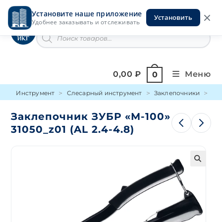
Перейти
Установите наше приложение
к
Установить
Инструменты на Горской
Удобнее заказывать и отслеживать
содержимому
Поиск
товаров
0,00
₽
Меню
0
Инструмент
Слесарный инструмент
Заклепочники
Дл
Заклепочник ЗУБР «М-100»
31050_z01 (AL 2.4-4.8)
🔍