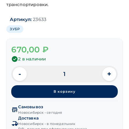
транспортировки.
Артикул:
23633
ЗУБР
670,00
₽
2 в наличии
-
+
Количество
товара
Заклепочник
В корзину
ЗУБР
"М-100"
31050_z01
Самовывоз
(AL
Новосибирск • сегодня
Доставка
2.4-
Новосибирск • в понедельник
4.8)
РФ • расчет при оформлении заказа