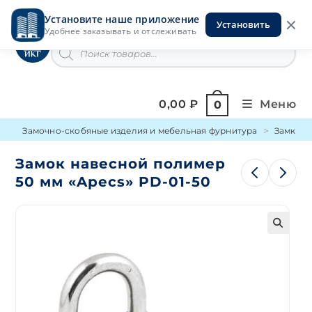
Перейти
Установите наше приложение
к
Установить
Инструменты на Горской
Удобнее заказывать и отслеживать
содержимому
Поиск
товаров
0,00
₽
Меню
0
Замочно-скобяные изделия и мебельная фурнитура
Замки
Замок навесной полимер
50 мм «Apecs» PD-01-50
🔍