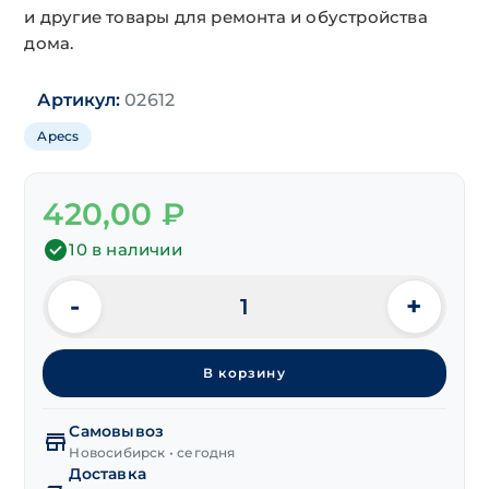
и другие товары для ремонта и обустройства
дома.
Артикул:
02612
Apecs
420,00
₽
10 в наличии
-
+
Количество
товара
Замок
В корзину
навесной
полимер
50 мм
Самовывоз
"Apecs"
Новосибирск • сегодня
Доставка
PD-