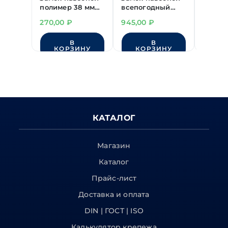
полимер 38 мм
всепогодный
16 мм 
"Apecs" PD-01-38-
"Apecs" PDR-50-
270,00
₽
945,00
₽
155,00
L
70
В
В
КОРЗИНУ
КОРЗИНУ
КО
КАТАЛОГ
Магазин
Каталог
Прайс-лист
Доставка и оплата
DIN | ГОСТ | ISO
Калькулятор крепежа