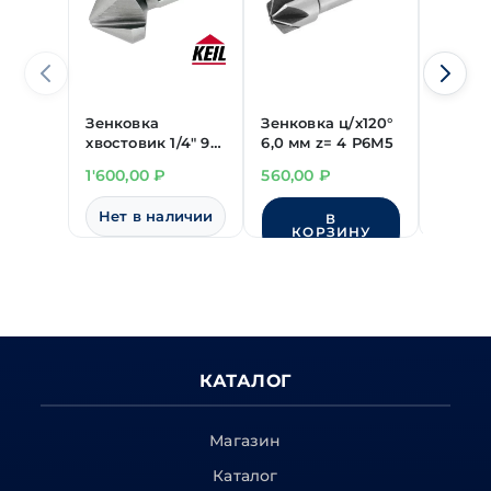
Зенковка
Зенковка ц/х120°
Зенко
хвостовик 1/4" 90°
6,0 мм z= 4 Р6М5
хвосто
"KEIL" 10,4х34 мм,
"KEIL" 
1'600,00
₽
560,00
₽
1'990,
HSS z=3
HSS z=
Нет в наличии
Нет 
В
КОРЗИНУ
КАТАЛОГ
Магазин
Каталог