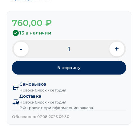
760,00
₽
13 в наличии
-
+
Количество
товара
Зенковка
В корзину
ц/
х90°
12,4 мм
Самовывоз
z=
Новосибирск • сегодня
Доставка
4
Новосибирск • сегодня
Р6М5К5
РФ • расчет при оформлении заказа
Обновлено: 07.08.2026 09:50