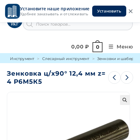
Перейти
Установите наше приложение
к
Установить
Инструменты на Горской
Удобнее заказывать и отслеживать
содержимому
Поиск
товаров
0,00
₽
Меню
0
Инструмент
Слесарный инструмент
Зенковки и шаберы
Зенковка ц/х90° 12,4 мм z=
4 Р6М5К5
🔍