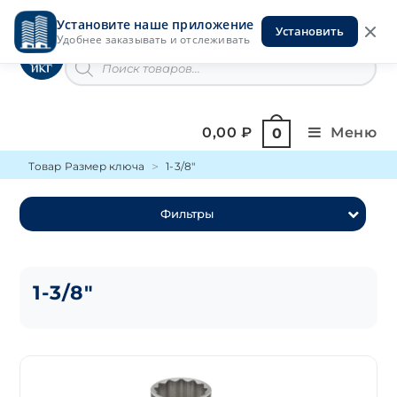
Перейти
Установите наше приложение
к
Установить
Инструменты на Горской
Удобнее заказывать и отслеживать
содержимому
Поиск
товаров
0,00
₽
Меню
0
Товар Размер ключа
1-3/8"
Фильтры
1-3/8"