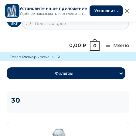
Перейти
Установите наше приложение
к
Установить
Инструменты на Горской
Удобнее заказывать и отслеживать
содержимому
Поиск
товаров
0,00
₽
Меню
0
Товар Размер ключа
30
Фильтры
30