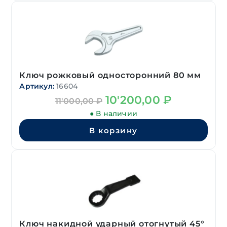
Ключ рожковый односторонний 80 мм
Артикул:
16604
Первоначальная
Текущая
10'200,00
₽
11'000,00
₽
цена
цена:
● В наличии
составляла
10'200,00 ₽.
11'000,00 ₽.
В корзину
Ключ накидной ударный отогнутый 45°