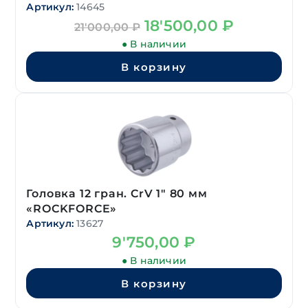
Артикул:
14645
Первоначальная
Текущая
18'500,00
₽
21'000,00
₽
цена
цена:
● В наличии
составляла
18'500,00 ₽.
21'000,00 ₽.
В корзину
Головка 12 гран. CrV 1″ 80 мм
«ROCKFORCE»
Артикул:
13627
9'750,00
₽
● В наличии
В корзину