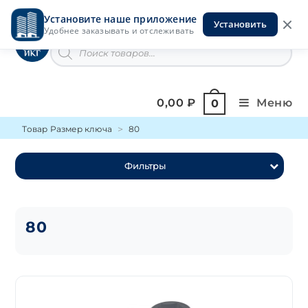
Перейти
Установите наше приложение
к
Установить
Инструменты на Горской
Удобнее заказывать и отслеживать
содержимому
Поиск
товаров
0,00
₽
Меню
0
Товар Размер ключа
80
Фильтры
80