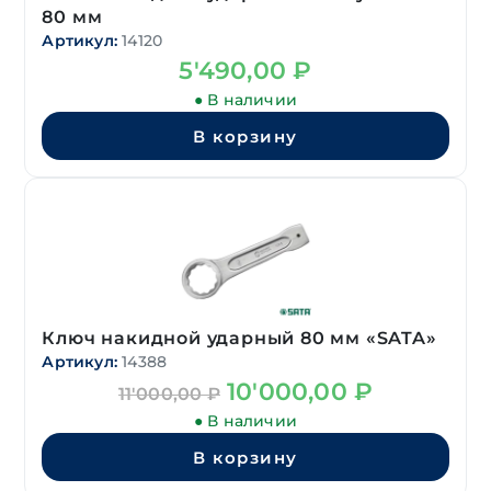
80 мм
Артикул:
14120
5'490,00
₽
● В наличии
В корзину
Ключ накидной ударный 80 мм «SATA»
Артикул:
14388
Первоначальная
Текущая
10'000,00
₽
11'000,00
₽
цена
цена:
● В наличии
составляла
10'000,00 ₽.
11'000,00 ₽.
В корзину