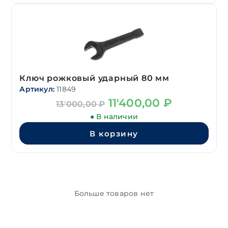
Ключ рожковый ударный 80 мм
Артикул:
11849
Первоначальная
Текущая
11'400,00
₽
13'000,00
₽
цена
цена:
● В наличии
составляла
11'400,00 ₽.
13'000,00 ₽.
В корзину
Больше товаров нет