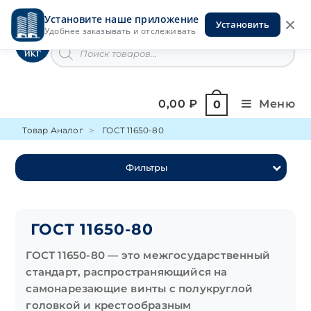
Перейти
Установите наше приложение
к
Установить
Инструменты на Горской
Удобнее заказывать и отслеживать
содержимому
Поиск
товаров
0,00
₽
Меню
0
Товар Аналог
ГОСТ 11650-80
Фильтры
ГОСТ 11650-80
ГОСТ 11650-80 — это межгосударственный
стандарт, распространяющийся на
самонарезающие винты с полукруглой
головкой и крестообразным