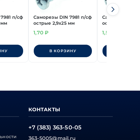
7981 п/сф
Саморезы DIN 7981 п/сф
Саморезы DIN 7
 мм
острые 2,9х25 мм
острые 3,5х13 м
1,70
₽
1,50
₽
ИНУ
В КОРЗИНУ
В КОРЗИ
КОНТАКТЫ
+7 (383) 363-50-05
ьности
363-5005@mail.ru