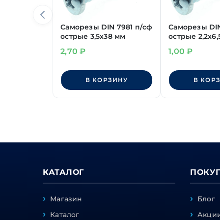
Саморезы DIN 7981 п/сф
Саморезы DIN
острые 3,5х38 мм
острые 2,2х6,
2,70
₽
1,00
₽
В КОРЗИНУ
В КОР
КАТАЛОГ
ПОКУ
Магазин
Блог
Каталог
Акции