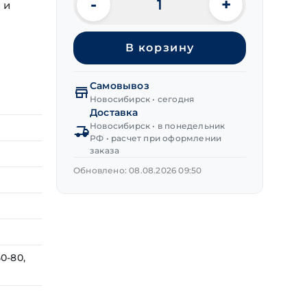
-
+
 и
Количество
товара
Саморезы
В корзину
DIN 7981
п/
сф
Самовывоз
острые
Новосибирск • сегодня
2,9х19 мм
Доставка
Новосибирск • в понедельник
РФ • расчет при оформлении
заказа
Обновлено: 08.08.2026 09:50
0-80,