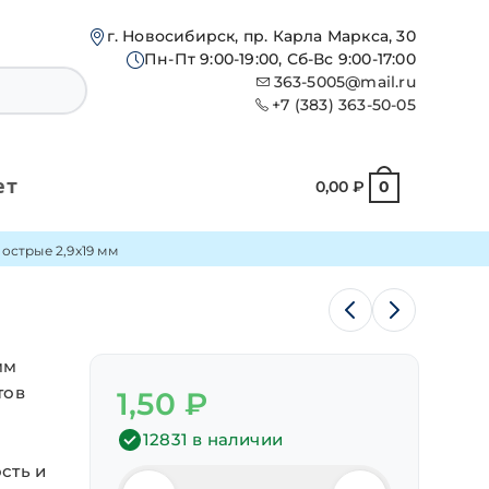
г. Новосибирск, пр. Карла Маркса, 30
Пн-Пт 9:00-19:00, Сб-Вс 9:00-17:00
363-5005@mail.ru
+7 (383) 363-50-05
ет
0,00
₽
0
острые 2,9х19 мм
мм
тов
1,50
₽
12831 в наличии
сть и