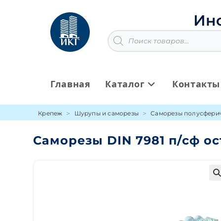
Перейти
к
Ин
содержимому
Поиск
товаров
Главная
Каталог
Контакты
Крепеж
Шурупы и саморезы
Саморезы полусферич
Саморезы DIN 7981 п/сф ос
🔍