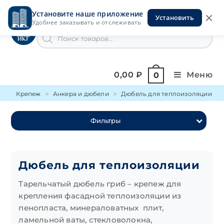
Перейти
Установите наше приложение
к
Установить
Инструменты на Горской
Удобнее заказывать и отслеживать
содержимому
Поиск
товаров
0,00
₽
Меню
0
Крепеж
Анкера и дюбели
Дюбель для теплоизоляции
Фильтры
Дюбель для теплоизоляции
Тарельчатый дюбель гриб – крепеж для
крепления фасадной теплоизоляции из
пенопласта, минераловатных плит,
ламельной ваты, стекловолокна,