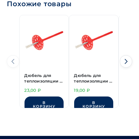
Похожие товары
Дюбель для
Дюбель для
Дюбел
теплоизоляции с
теплоизоляции с
полип
терморазрывом
терморазрывом
Tchapp
23,00
₽
19,00
₽
0,60
₽
10Lх180 мм
10Lх140 мм
"TECH-KREP" IZL-
"TECH-KREP" IZL-
В
В
T
T
КОРЗИНУ
КОРЗИНУ
КО