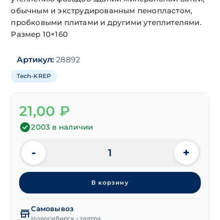
обычным и экструдированным пенопластом,
пробковыми плитами и другими утеплителями.
Размер 10×160
Артикул:
28892
Tech-KREP
21,00
₽
2003 в наличии
-
+
Количество
товара
Дюбель
В корзину
для
теплоизоляции
с
Самовывоз
терморазрывом
Новосибирск • завтра