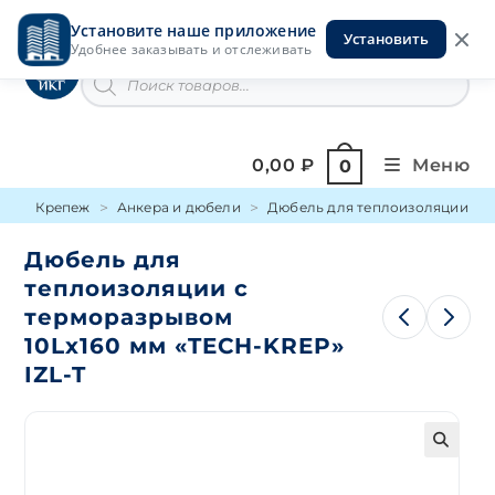
Перейти
Установите наше приложение
к
Установить
Инструменты на Горской
Удобнее заказывать и отслеживать
содержимому
Поиск
товаров
0,00
₽
Меню
0
Крепеж
Анкера и дюбели
Дюбель для теплоизоляции
Дюбель для
теплоизоляции с
терморазрывом
10Lх160 мм «TECH-KREP»
IZL-T
🔍