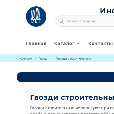
Перейти
к
Ин
содержимому
Поиск
товаров
Главная
Каталог
Контакты
Крепеж
Гвозди
Гвозди строительные
Гвозди строительн
Гвозди строительные используют при в
особенностью является простота обсл