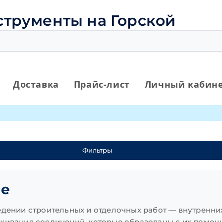
струменты на Горской
Доставка
Прайс-лист
Личный кабин
Фильтры
ые
едении строительных и отделочных работ — внутренни
уживания соединений, которые образованы с их помо