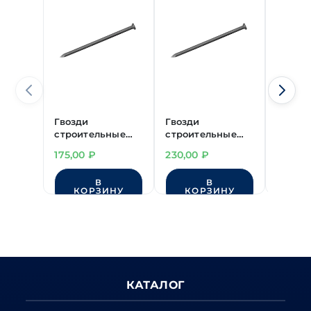
Гвозди
Гвозди
Гвозди
строительные
строительные
строи
3,0х70 мм
1,2х20 мм
8,0х30
175,00
₽
230,00
₽
190,00
(~250шт/кг)
(~5390шт/кг)
(~7шт/
Нет 
В
В
КОРЗИНУ
КОРЗИНУ
КАТАЛОГ