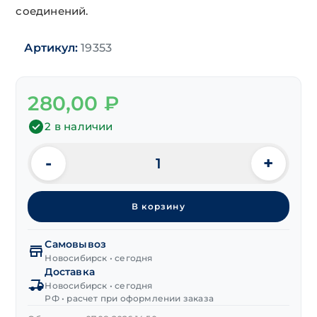
соединений.
Артикул:
19353
280,00
₽
2 в наличии
-
+
Количество
товара
Гвозди
В корзину
строительные
1,2х16 мм
(~6320шт/
Самовывоз
кг)
Новосибирск • сегодня
Доставка
Новосибирск • сегодня
РФ • расчет при оформлении заказа