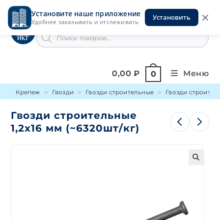
Перейти
Установите наше приложение
к
Установить
Инструменты на Горской
Удобнее заказывать и отслеживать
содержимому
Поиск
товаров
0,00
₽
Меню
0
Крепеж
Гвозди
Гвозди строительные
Гвозди строитель
Гвозди строительные
1,2х16 мм (~6320шт/кг)
🔍