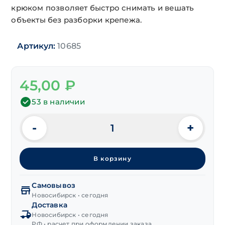
крюком позволяет быстро снимать и вешать
объекты без разборки крепежа.
Артикул:
10685
45,00
₽
53 в наличии
-
+
Количество
товара
Анкер
В корзину
с
С-
образным
Самовывоз
крюком
Новосибирск • сегодня
Доставка
10х80 мм
Новосибирск • сегодня
РФ • расчет при оформлении заказа