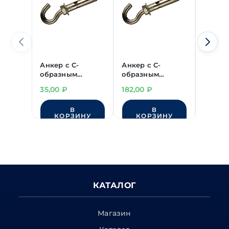
Анкер с С-
Анкер с С-
Анкер 
образным
образным
образ
крюком 10х50 мм
крюком
крюко
35,00
₽
182,00
₽
21,00
20х130 мм
В
В
КОРЗИНУ
КОРЗИНУ
КО
КАТАЛОГ
Магазин