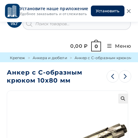
Перейти
Установите наше приложение
к
Установить
Инструменты на Горской
Удобнее заказывать и отслеживать
содержимому
Поиск
товаров
0,00
₽
Меню
0
Крепеж
Анкера и дюбели
Анкер с С-образным крюком
Анкер с С-образным
крюком 10х80 мм
🔍