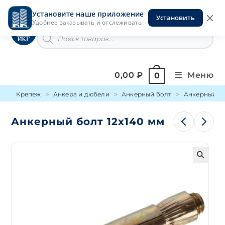
Перейти
Установите наше приложение
к
Установить
Инструменты на Горской
Удобнее заказывать и отслеживать
содержимому
Поиск
товаров
0,00
₽
Меню
0
Крепеж
Анкера и дюбели
Анкерный болт
Анкерный бо
Анкерный болт 12х140 мм
🔍