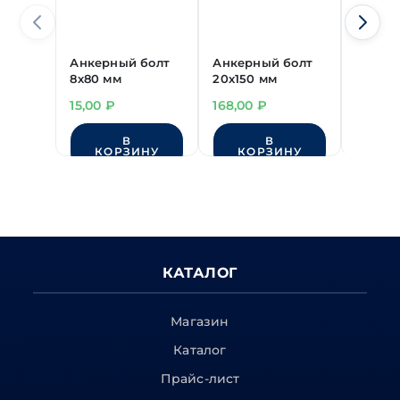
Анкерный болт
Анкерный болт
Анкер
8х80 мм
20х150 мм
10х140
15,00
₽
168,00
₽
38,00
В
В
КОРЗИНУ
КОРЗИНУ
КО
КАТАЛОГ
Магазин
Каталог
Прайс-лист