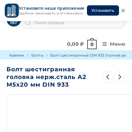
Перейти
Установите наше приложение
к
Установить
Инструменты на Горской
Удобнее заказывать и отслеживать
содержимому
Поиск
товаров
0,00
₽
Меню
0
Крепеж
Болты
Болт шестигранный DIN 933 (полная резьб
Болт шестигранная
головка нерж.сталь А2
М5х20 мм DIN 933