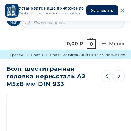
Перейти
Установите наше приложение
к
Установить
Инструменты на Горской
Удобнее заказывать и отслеживать
содержимому
Поиск
товаров
0,00
₽
Меню
0
Крепеж
Болты
Болт шестигранный DIN 933 (полная резьб
Болт шестигранная
головка нерж.сталь А2
М5х8 мм DIN 933