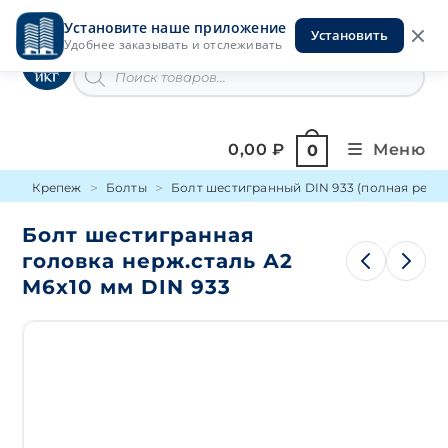
Перейти
Установите наше приложение
к
Установить
Инструменты на Горской
Удобнее заказывать и отслеживать
содержимому
Поиск
товаров
0,00
₽
Меню
0
Крепеж
Болты
Болт шестигранный DIN 933 (полная резьб
Болт шестигранная
головка нерж.сталь А2
М6х10 мм DIN 933