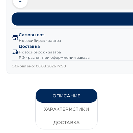
-
Количество
товара
Болт
шестигранная
головка
высокопрочный
Самовывоз
М12х50 мм
Новосибирск • завтра
Доставка
DIN 933
Новосибирск • завтра
класс
РФ • расчет при оформлении заказа
прочности 10.9
оксид
Обновлено: 06.08.2026 17:50
ОПИСАНИЕ
ХАРАКТЕРИСТИКИ
ДОСТАВКА