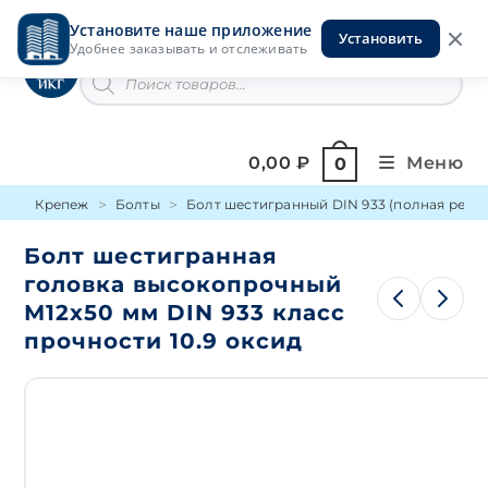
Перейти
Установите наше приложение
к
Установить
Инструменты на Горской
Удобнее заказывать и отслеживать
содержимому
Поиск
товаров
0,00
₽
Меню
0
Крепеж
Болты
Болт шестигранный DIN 933 (полная резьб
Болт шестигранная
головка высокопрочный
М12х50 мм DIN 933 класс
прочности 10.9 оксид