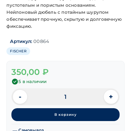
пустотелым и пористым основаниям.
Нейлоновый дюбель с потайным шурупом
обеспечивает прочную, скрытую и долговечную
фиксацию.
Артикул:
00864
FISCHER
350,00
₽
5 в наличии
-
+
Количество
товара
Дюбель
В корзину
рамный
нейлон.
"FISCHER"
Самовывоз