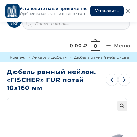
Перейти
Установите наше приложение
к
Установить
Инструменты на Горской
Удобнее заказывать и отслеживать
содержимому
Поиск
товаров
0,00
₽
Меню
0
Крепеж
Анкера и дюбели
Дюбель рамный нейлоновый
Дюбель рамный нейлон.
«FISCHER» FUR потай
10х160 мм
🔍