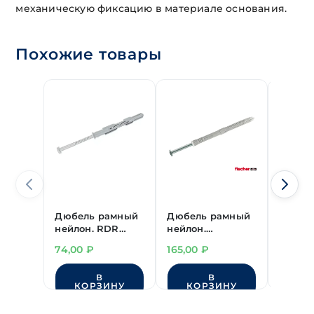
механическую фиксацию в материале основания.
Похожие товары
Дюбель рамный
Дюбель рамный
Дюбел
нейлон. RDR
нейлон.
нейлон
"РосДюбель" ш/
"FISCHER" FUR ш/
"FISCH
74,00
₽
165,00
₽
260,0
гр 10х200 мм
гр 8х100 мм
потай 
гор.цинк
В
В
КОРЗИНУ
КОРЗИНУ
КО