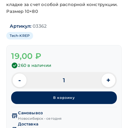
кладке за счет особой распорной конструкции.
Размер 10×80
Артикул:
03362
Tech-KREP
19,00
₽
260 в наличии
-
+
Количество
товара
Дюбель
В корзину
рамный
нейлон.
ш/
Самовывоз
гр
Новосибирск • сегодня
Доставка
10х80 мм