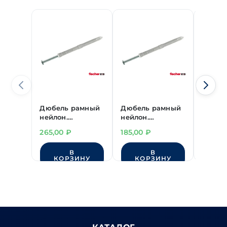
Дюбель рамный
Дюбель рамный
Дюбел
нейлон.
нейлон.
нейло
"FISCHER" FUR ш/
"FISCHER" FUR ш/
"РосДю
265,00
₽
185,00
₽
52,00
гр 10х135 мм
гр 10х100 мм
гр 10х
гор.ци
В
В
КОРЗИНУ
КОРЗИНУ
КО