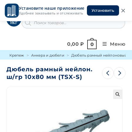
Перейти
Установите наше приложение
к
Установить
Инструменты на Горской
Удобнее заказывать и отслеживать
содержимому
Поиск
товаров
0,00
₽
Меню
0
Крепеж
Анкера и дюбели
Дюбель рамный нейлоновый
Дюбель рамный нейлон.
ш/гр 10х80 мм (TSX-S)
🔍