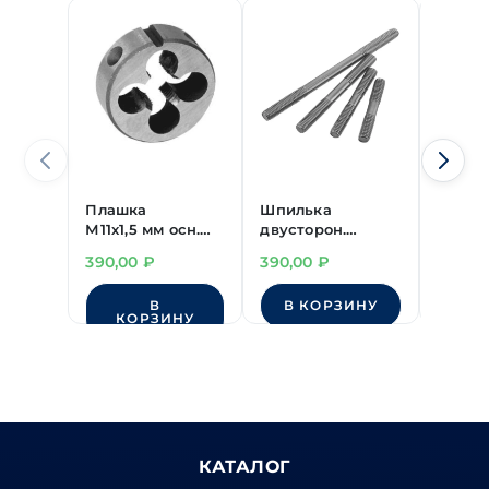
Плашка
Шпилька
Гайка
М11х1,5 мм осн.
двусторон.
автом
D=30 9ХС
переходная
М18х1.
390,00
₽
390,00
₽
98,00
М11(мелк.шаг1.0)/
резьб
М14х147(28/25) мм
В
В КОРЗИНУ
КОРЗИНУ
К
КАТАЛОГ