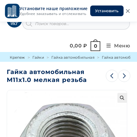
Перейти
Установите наше приложение
к
Установить
Инструменты на Горской
Удобнее заказывать и отслеживать
содержимому
Поиск
товаров
0,00
₽
Меню
0
Крепеж
Гайки
Гайка автомобильная
Гайка автомобиль
Гайка автомобильная
М11х1.0 мелкая резьба
🔍