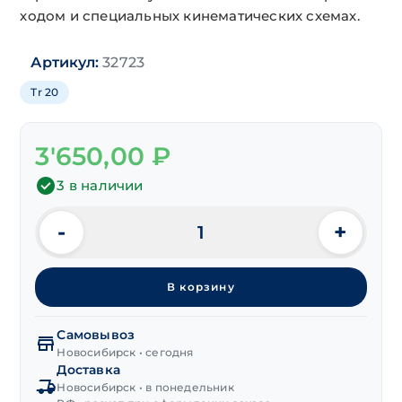
ходом и специальных кинематических схемах.
Артикул:
32723
Tr 20
3'650,00
₽
3 в наличии
-
+
Количество
товара
Гайка
В корзину
с
трапецеидальной
резьбой
Самовывоз
круглая
Новосибирск • сегодня
Доставка
левая
Новосибирск • в понедельник
Tr