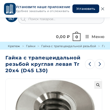
Перейти
Установите наше приложение
к
Установить
Инструменты на Горской
Удобнее заказывать и отслеживать
содержимому
Поиск
товаров
0,00
₽
Меню
0
Крепеж
Гайки
Гайка с трапецеидальной резьбой
Гайк
Гайка с трапецеидальной
резьбой круглая левая Tr
20х4 (D45 L30)
🔍