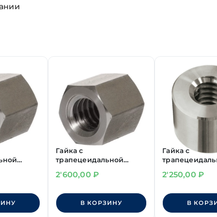
вании
Гайка с
Гайка с
ьной
трапецеидальной
трапецеидаль
тигранная
резьбой шестигранная
резьбой кругл
2'600,00
₽
2'250,00
₽
Tr 14х3
Tr 12х3 (D26 L18
ЗИНУ
В КОРЗИНУ
В КОРЗ