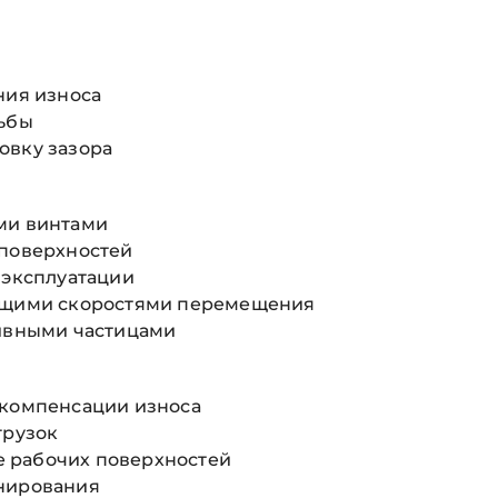
ния износа
зьбы
овку зазора
ми винтами
 поверхностей
 эксплуатации
ующими скоростями перемещения
зивными частицами
 компенсации износа
грузок
те рабочих поверхностей
онирования