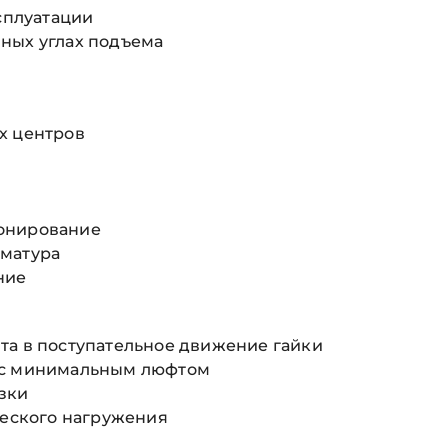
ксплуатации
ных углах подъема
х центров
ионирование
рматура
ние
та в поступательное движение гайки
 с минимальным люфтом
зки
ческого нагружения