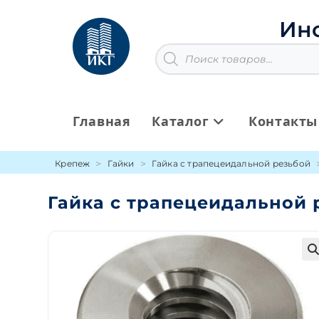
Перейти
к
Ин
содержимому
Поиск
товаров
Главная
Каталог
Контакты
Крепеж
Гайки
Гайка с трапецеидальной резьбой
Гайка с трапецеидальной р
🔍