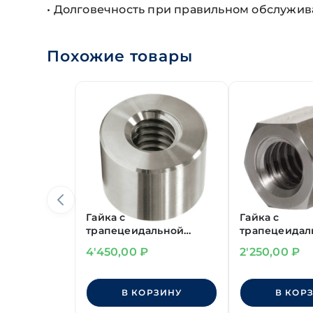
• Долговечность при правильном обслужи
Похожие товары
Гайка с
Гайка с
трапецеидальной
трапецеидал
резьбой круглая Tr 24х5
резьбой шес
4'450,00
₽
2'250,00
₽
(D50 L30)
Tr 12х3
В КОРЗИНУ
В КОР