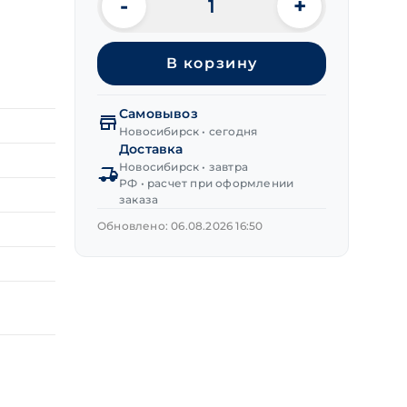
-
+
Количество
товара
Гайка
В корзину
с
трапецеидальной
резьбой
Самовывоз
круглая
Новосибирск • сегодня
Tr
Доставка
20х4
Новосибирск • завтра
РФ • расчет при оформлении
(D45
заказа
L24)
Обновлено: 06.08.2026 16:50