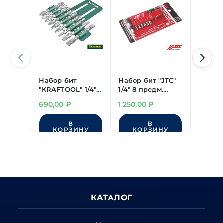
Набор бит
Набор бит "JTC"
Насадк
"KRAFTOOL" 1/4" 9
1/4" 8 предм.
PH2х5
предм.
T10H-T40H с Г-
"Krafto
690,00
₽
1'250,00
₽
185,00
двухсторонние
образ. воротком
В
В
КОРЗИНУ
КОРЗИНУ
КО
КАТАЛОГ