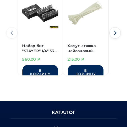
Набор бит
Хомут-стяжка
Набор 
"STAYER" 1/4" 33
нейлоновый
1/4" 33
предм.
белый
560,00
₽
215,00
₽
2'250,
2,5х200 мм
(100шт) "ЗУБР"
В
В
КОРЗИНУ
КОРЗИНУ
КО
КАТАЛОГ