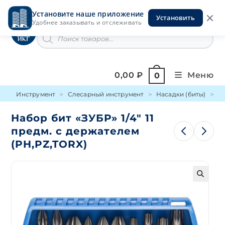
Перейти
Установите наше приложение
к
Установить
Инструменты на Горской
Удобнее заказывать и отслеживать
содержимому
Поиск
товаров
0,00
₽
Меню
0
Инструмент
Слесарный инструмент
Насадки (биты)
Н
Набор бит «ЗУБР» 1/4″ 11
предм. с держателем
(PH,PZ,TORX)
🔍