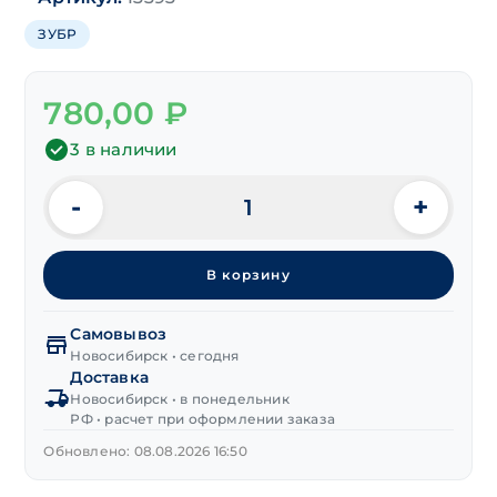
ЗУБР
780,00
₽
3 в наличии
-
+
Количество
товара
Набор
В корзину
бит
"ЗУБР"
1/4"
Самовывоз
11
Новосибирск • сегодня
Доставка
предм.
Новосибирск • в понедельник
с
РФ • расчет при оформлении заказа
держателем
(PH,PZ,TORX)
Обновлено: 08.08.2026 16:50