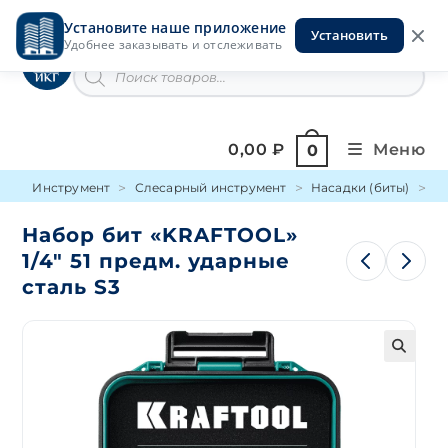
Перейти
Установите наше приложение
к
Установить
Инструменты на Горской
Удобнее заказывать и отслеживать
содержимому
Поиск
товаров
0,00
₽
Меню
0
Инструмент
Слесарный инструмент
Насадки (биты)
Н
Набор бит «KRAFTOOL»
1/4″ 51 предм. ударные
сталь S3
🔍