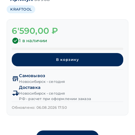
KRAFTOOL
6'590,00
₽
1 в наличии
Количество
товара
В корзину
Набор
бит
Самовывоз
"KRAFTOOL"
Новосибирск • сегодня
1/4"
Доставка
51
Новосибирск • сегодня
предм.
РФ • расчет при оформлении заказа
ударные
Обновлено: 06.08.2026 17:50
сталь
S3