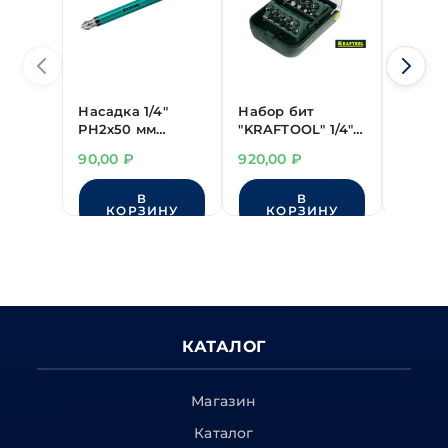
Насадка 1/4"
Набор бит
Набор
PH2х50 мм
"KRAFTOOL" 1/4"
"LICOTA
"Kraftool"
21 предм.
предм.
90,00
₽
920,00
₽
4'250,
Optimum Line
держа
В
В
КОРЗИНУ
КОРЗИНУ
КО
КАТАЛОГ
Магазин
Каталог