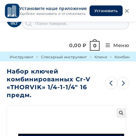
Перейти
Установите наше приложение
к
Установить
Инструменты на Горской
Удобнее заказывать и отслеживать
содержимому
Поиск
товаров
0,00
₽
Меню
0
Инструмент
Слесарный инструмент
Ключи
Комбинир
Набор ключей
комбинированных Cr-V
«THORVIK» 1/4-1-1/4″ 16
предм.
🔍