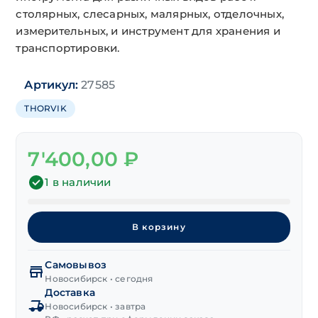
столярных, слесарных, малярных, отделочных,
измерительных, и инструмент для хранения и
транспортировки.
Артикул:
27585
THORVIK
7'400,00
₽
1 в наличии
Количество
товара
В корзину
Набор
ключей
Самовывоз
комбинированных
Новосибирск • сегодня
Cr-
Доставка
V
Новосибирск • завтра
"THORVIK"