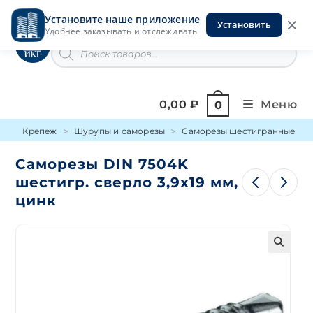
Перейти
Установите наше приложение
к
Установить
Инструменты на Горской
Удобнее заказывать и отслеживать
содержимому
Поиск
товаров
0,00
₽
Меню
0
Крепеж
Шурупы и саморезы
Саморезы шестигранные све
Саморезы DIN 7504K
шестигр. сверло 3,9х19 мм,
цинк
🔍