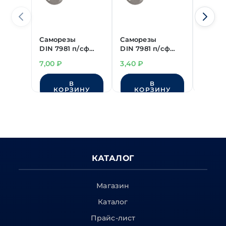
Саморезы
Саморезы
Самор
DIN 7981 п/сф
DIN 7981 п/сф
DIN 79
острые
острые
остры
7,00
₽
3,40
₽
3,50
₽
нерж.сталь А2
нерж.сталь А2
нерж.с
4,2х13 мм
2,2х9,5 мм
2,9х13
В
В
КОРЗИНУ
КОРЗИНУ
КО
КАТАЛОГ
Магазин
Каталог
Прайс-лист