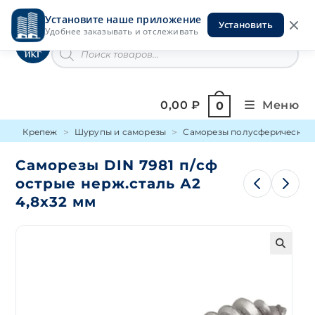
Перейти
Установите наше приложение
к
Установить
Инструменты на Горской
Удобнее заказывать и отслеживать
содержимому
Поиск
товаров
0,00
₽
Меню
0
Крепеж
Шурупы и саморезы
Саморезы полусферические 
Саморезы DIN 7981 п/сф
острые нерж.сталь А2
4,8х32 мм
🔍