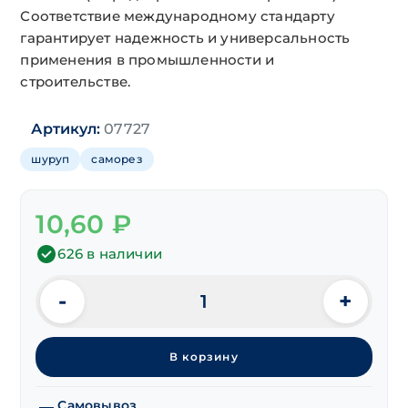
Соответствие международному стандарту
гарантирует надежность и универсальность
применения в промышленности и
строительстве.
Артикул:
07727
шуруп
саморез
10,60
₽
626 в наличии
-
+
Количество
товара
Саморезы
В корзину
DIN 7981
п/
сф
Самовывоз