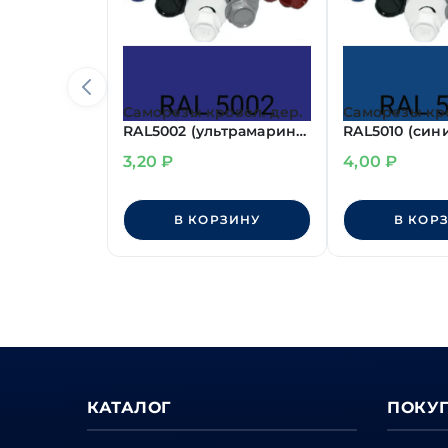
Саморезы кровел. дер.
Саморезы кро
RAL5002 (ультрамарин)
RAL5010 (син
4,8х29 мм
4,8х50 мм
3,20
₽
4,00
₽
В КОРЗИНУ
В КОР
КАТАЛОГ
ПОКУ