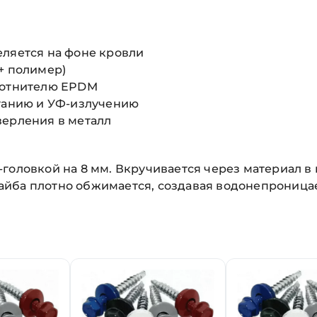
еляется на фоне кровли
+ полимер)
плотнителю EPDM
етанию и УФ-излучению
верления в металл
головкой на 8 мм. Вкручивается через материал в
айба плотно обжимается, создавая водонепроница