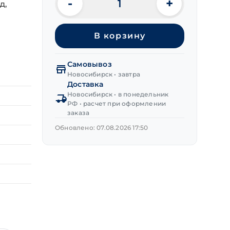
-
+
д,
Количество
товара
Саморезы
В корзину
кровел.
дер.
RAL8019
Самовывоз
(серо-
Новосибирск • завтра
коричневый)
Доставка
4,8х70 мм
Новосибирск • в понедельник
РФ • расчет при оформлении
заказа
Обновлено: 07.08.2026 17:50