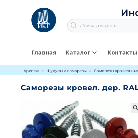
Перейти
к
Ин
содержимому
Поиск
товаров
Главная
Каталог
Контакты
Крепеж
Шурупы и саморезы
Саморезы кровельны
Саморезы кровел. дер. RA
🔍