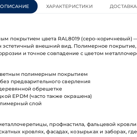
ОПИСАНИЕ
ХАРАКТЕРИСТИКИ
ДОСТАВКА
ным покрытием цвета RAL8019 (серо-коричневый) 
н эстетичный внешний вид. Полимерное покрытие, 
оррозии и точное совпадение с цветом металлоче
с цветным полимерным покрытием
 без предварительного сверления
 деревянной обрешетке
дкой EPDM (часто также окрашена)
полимерный слой
еталлочерепицы, профнастила, фальцевой кровли
катных кровлях, фасадах, козырьках и заборах, гд