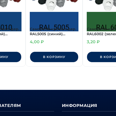
вел. дер.
Саморезы кровел. дер.
Саморезы кров
ий)
RAL5005 (синий)
RAL6002 (зеле
4,8х50 мм
4,8х29 мм
4,00
₽
3,20
₽
ЗИНУ
В КОРЗИНУ
В КОРЗ
ПАТЕЛЯМ
ИНФОРМАЦИЯ