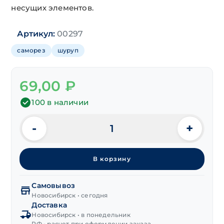
несущих элементов.
Артикул:
00297
саморез
шуруп
69,00
₽
100 в наличии
-
+
Количество
товара
Шуруп
В корзину
(глухарь)
DIN 571,
цинк
Самовывоз
12х260 мм
Новосибирск • сегодня
Доставка
Новосибирск • в понедельник
РФ • расчет при оформлении заказа