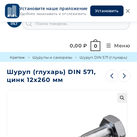
Перейти
Установите наше приложение
к
Установить
Инструменты на Горской
Удобнее заказывать и отслеживать
содержимому
Поиск
товаров
0,00
₽
Меню
0
Крепеж
Шурупы и саморезы
Шуруп DIN 571 (глухарь)
Ш
Шуруп (глухарь) DIN 571,
цинк 12х260 мм
🔍