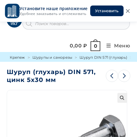
Перейти
Установите наше приложение
к
Установить
Инструменты на Горской
Удобнее заказывать и отслеживать
содержимому
Поиск
товаров
0,00
₽
Меню
0
Крепеж
Шурупы и саморезы
Шуруп DIN 571 (глухарь)
Ш
Шуруп (глухарь) DIN 571,
цинк 5х30 мм
🔍