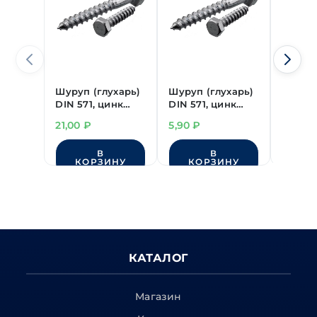
Шуруп (глухарь)
Шуруп (глухарь)
Шуруп 
DIN 571, цинк
DIN 571, цинк
DIN 57
8х180 мм
8х40 мм
8х80 м
21,00
₽
5,90
₽
10,00
В
В
КОРЗИНУ
КОРЗИНУ
КО
КАТАЛОГ
Магазин