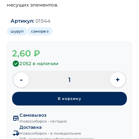
несущих элементов.
Артикул:
01544
шуруп
саморез
2,60
₽
2052 в наличии
-
+
Количество
товара
Шуруп
В корзину
(глухарь)
DIN 571,
цинк
Самовывоз
5х30 мм
Новосибирск • сегодня
Доставка
Новосибирск • в понедельник
РФ • расчет при оформлении заказа