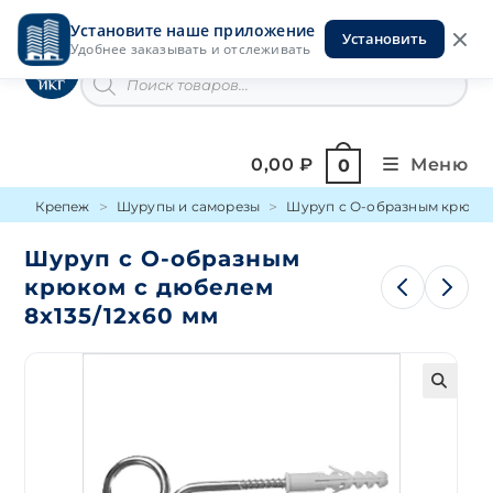
Перейти
Установите наше приложение
к
Установить
Инструменты на Горской
Удобнее заказывать и отслеживать
содержимому
Поиск
товаров
0,00
₽
Меню
0
Крепеж
Шурупы и саморезы
Шуруп с О-образным крюко
Шуруп с О-образным
крюком с дюбелем
8х135/12х60 мм
🔍