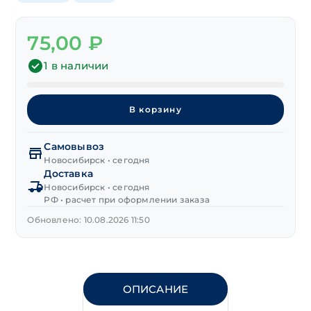
75,00
₽
1 в наличии
Количество
товара
В корзину
Шуруп
с
Самовывоз
О-
Новосибирск • сегодня
образным
Доставка
крюком
Новосибирск • сегодня
с
РФ • расчет при оформлении заказа
дюбелем
Обновлено: 10.08.2026 11:50
8х135/12х60 мм
ОПИСАНИЕ