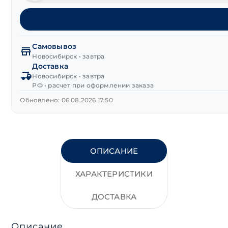
товара
Винт
DIN 912
с
внутренним
Самовывоз
шестигранником
Новосибирск • завтра
Доставка
нерж.
Новосибирск • завтра
сталь
РФ • расчет при оформлении заказа
А2
М4х25 мм
Обновлено: 06.08.2026 17:50
ОПИСАНИЕ
ХАРАКТЕРИСТИКИ
ДОСТАВКА
Описание