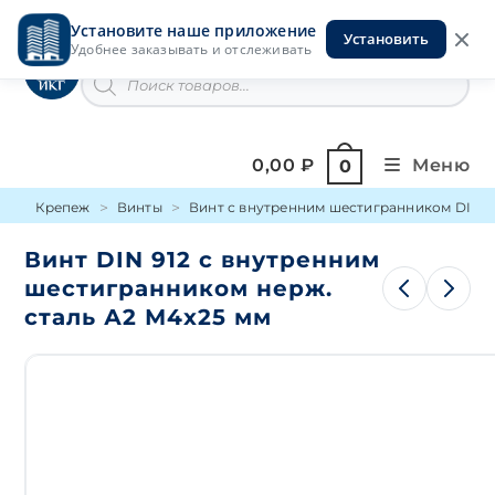
Перейти
Установите наше приложение
к
Установить
Инструменты на Горской
Удобнее заказывать и отслеживать
содержимому
Поиск
товаров
0,00
₽
Меню
0
Крепеж
Винты
Винт с внутренним шестигранником DIN 9
Винт DIN 912 с внутренним
шестигранником нерж.
сталь А2 М4х25 мм