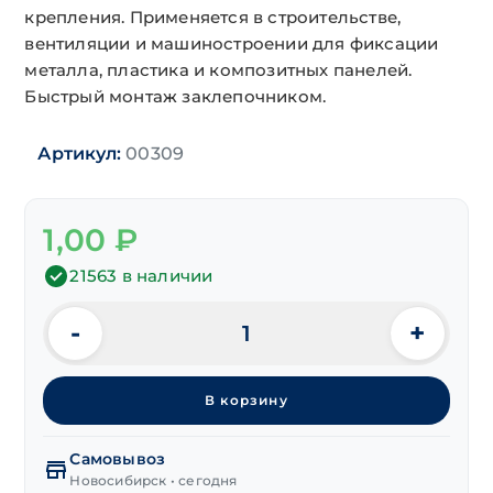
крепления. Применяется в строительстве,
вентиляции и машиностроении для фиксации
металла, пластика и композитных панелей.
Быстрый монтаж заклепочником.
Артикул:
00309
1,00
₽
21563 в наличии
-
+
Количество
товара
Заклепка
В корзину
вытяж.
ал/
ст
Самовывоз
3,2х10 мм
Новосибирск • сегодня