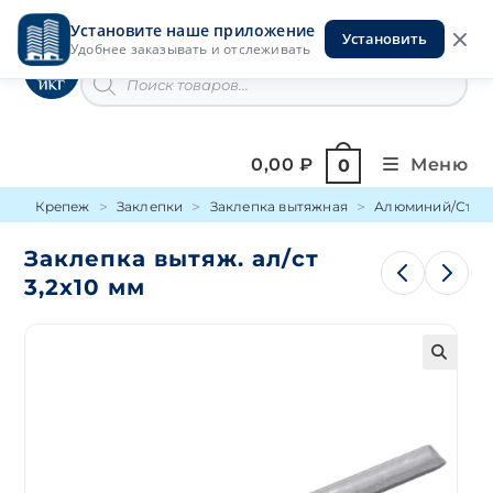
Перейти
Установите наше приложение
к
Установить
Инструменты на Горской
Удобнее заказывать и отслеживать
содержимому
Поиск
товаров
0,00
₽
Меню
0
Крепеж
Заклепки
Заклепка вытяжная
Алюминий/Стал
Заклепка вытяж. ал/ст
3,2х10 мм
🔍