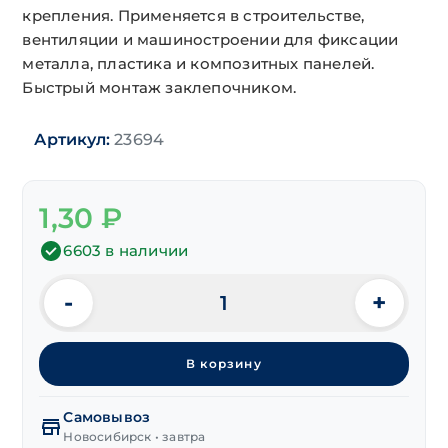
крепления. Применяется в строительстве,
вентиляции и машиностроении для фиксации
металла, пластика и композитных панелей.
Быстрый монтаж заклепочником.
Артикул:
23694
1,30
₽
6603 в наличии
-
+
Количество
товара
Заклепка
В корзину
вытяж.
ал/
ст
Самовывоз
3,2х14 мм
Новосибирск • завтра