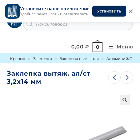
Перейти
Установите наше приложение
к
Установить
Инструменты на Горской
Удобнее заказывать и отслеживать
содержимому
Поиск
товаров
0,00
₽
Меню
0
Крепеж
Заклепки
Заклепка вытяжная
Алюминий/Стал
Заклепка вытяж. ал/ст
3,2х14 мм
🔍