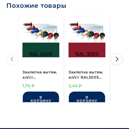
Похожие товары
Заклепка вытяж.
Заклепка вытяж.
Заклеп
ал/ст
ал/ст RAL3003
ал/ст
RAL6005(темно-
(ярко-красный)
RAL30
1,70
₽
2,40
₽
2,40
₽
зеленый)
4,0х10 мм
красн
3,2х8 мм
4,0х10
В
В
В 
КОРЗИНУ
КОРЗИНУ