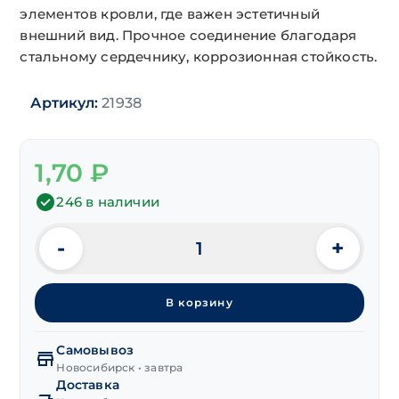
элементов кровли, где важен эстетичный
внешний вид. Прочное соединение благодаря
стальному сердечнику, коррозионная стойкость.
Артикул:
21938
1,70
₽
246 в наличии
-
+
Количество
товара
Заклепка
В корзину
вытяж.
ал/
ст
Самовывоз
RAL1024
Новосибирск • завтра
Доставка
3,2х8 мм