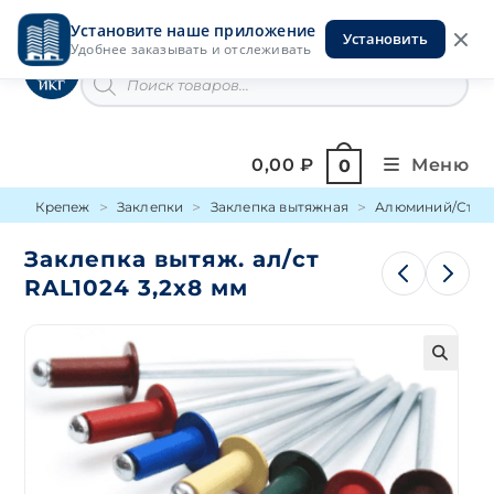
Перейти
Установите наше приложение
к
Установить
Инструменты на Горской
Удобнее заказывать и отслеживать
содержимому
Поиск
товаров
0,00
₽
Меню
0
Крепеж
Заклепки
Заклепка вытяжная
Алюминий/Сталь
Заклепка вытяж. ал/ст
RAL1024 3,2х8 мм
🔍