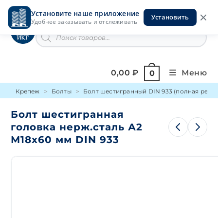
Перейти
Установите наше приложение
к
Установить
Инструменты на Горской
Удобнее заказывать и отслеживать
содержимому
Поиск
товаров
0,00
₽
Меню
0
Крепеж
Болты
Болт шестигранный DIN 933 (полная резьб
Болт шестигранная
головка нерж.сталь А2
М18х60 мм DIN 933