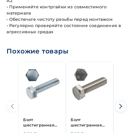
А2
• Применяйте контргайки из совместимого
материала
• Обеспечьте чистоту резьбы перед монтажом
• Регулярно проверяйте состояние соединения в
агрессивных средах
Похожие товары
Болт
Болт
Болт
шестигранная
шестигранная
шести
головка цинк
головка
головк