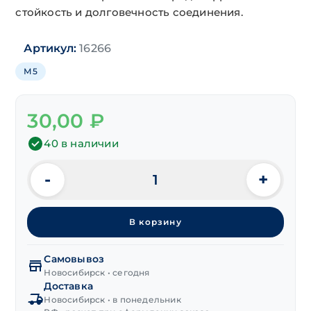
стойкость и долговечность соединения.
Артикул:
16266
М5
30,00
₽
40 в наличии
-
+
Количество
товара
Гайка
В корзину
DIN 6334
соединительная
нерж.
Самовывоз
А2,
Новосибирск • сегодня
Доставка
М5
Новосибирск • в понедельник