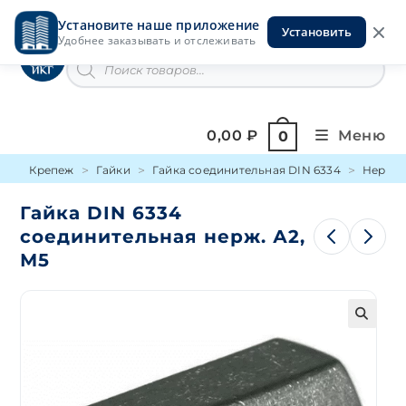
Перейти
Установите наше приложение
к
Установить
Инструменты на Горской
Удобнее заказывать и отслеживать
содержимому
Поиск
товаров
0,00
₽
Меню
0
Крепеж
Гайки
Гайка соединительная DIN 6334
Нержав
Гайка DIN 6334
соединительная нерж. А2,
М5
🔍