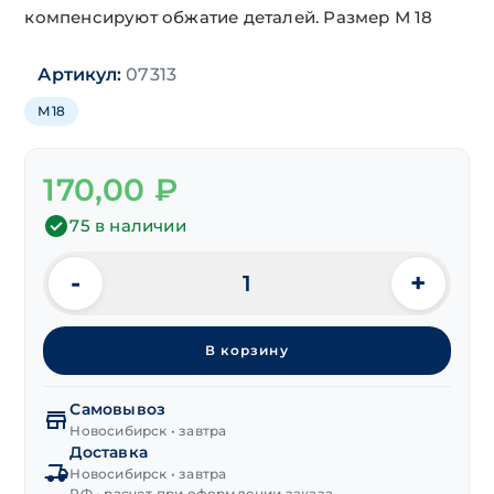
компенсируют обжатие деталей. Размер М 18
Артикул:
07313
М18
170,00
₽
75 в наличии
-
+
Количество
товара
Шайба
В корзину
тарельчатая
DIN 6796
М18
Самовывоз
Новосибирск • завтра
Доставка
Новосибирск • завтра
РФ • расчет при оформлении заказа