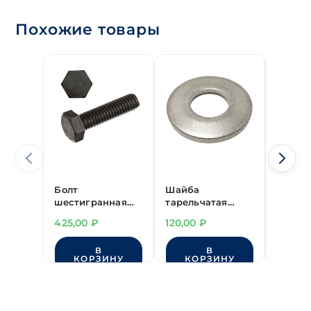
Похожие товары
Болт
Шайба
Болт
шестигранная
тарельчатая
шести
головка
DIN 6796 М14
головк
425,00
₽
120,00
₽
342,0
высокопрочный
нерж.с
М18х120 мм
М18х6
В
В
DIN 933 класс
DIN 93
КОРЗИНУ
КОРЗИНУ
КО
прочности 10.9
оксид