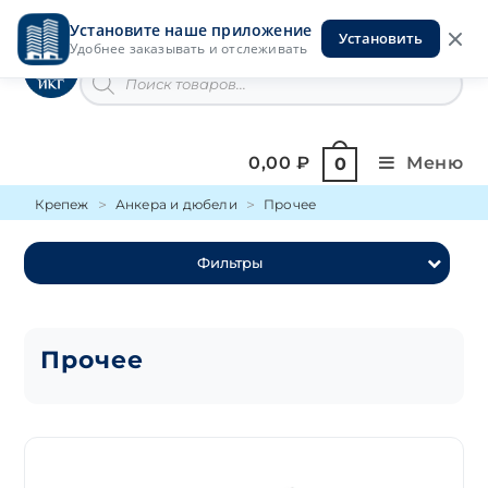
Перейти
Установите наше приложение
к
Установить
Инструменты на Горской
Удобнее заказывать и отслеживать
содержимому
Поиск
товаров
0,00
₽
Меню
0
Крепеж
Анкера и дюбели
Прочее
Фильтры
Прочее