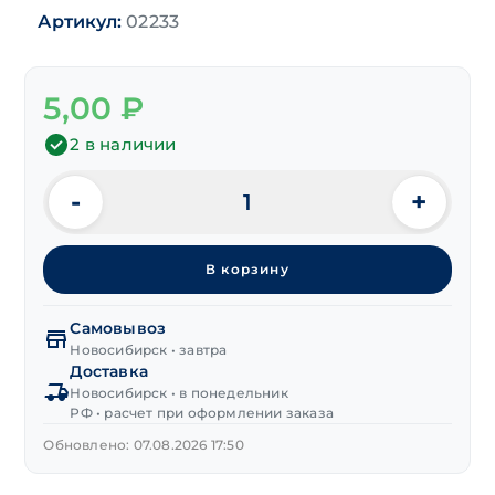
Артикул:
02233
5,00
₽
2 в наличии
-
+
Количество
товара
Дюбель
В корзину
для
хомута
(нейлон)
Самовывоз
8х45 мм
Новосибирск • завтра
Доставка
Новосибирск • в понедельник
РФ • расчет при оформлении заказа
Обновлено: 07.08.2026 17:50