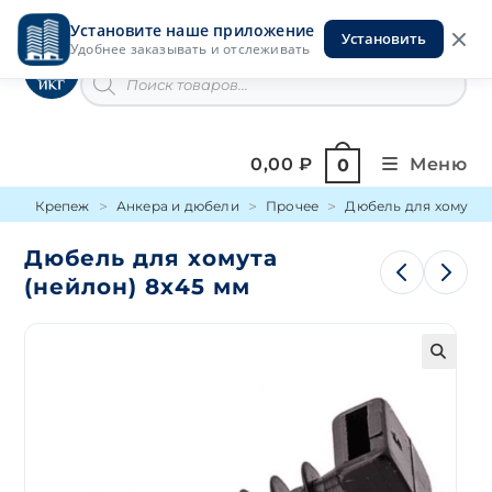
Перейти
Установите наше приложение
к
Установить
Инструменты на Горской
Удобнее заказывать и отслеживать
содержимому
Поиск
товаров
0,00
₽
Меню
0
Крепеж
Анкера и дюбели
Прочее
Дюбель для хомута 
Дюбель для хомута
(нейлон) 8х45 мм
🔍