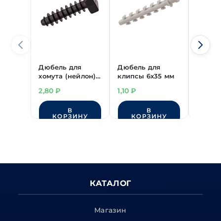
Дюбель для
Дюбель для
Дюбел
хомута (нейлон)
клипсы 6х35 мм
клипс
6х35 мм
2,80
₽
1,10
₽
1,80
₽
В
В
КОРЗИНУ
КОРЗИНУ
КО
КАТАЛОГ
Магазин