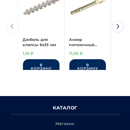
Дюбель для
Анкер
Дюбел
клипсы 6х35 мм
потолочный
клипс
6х60 мм цинк
1,10
₽
11,00
₽
1,80
₽
В
В
КОРЗИНУ
КОРЗИНУ
КО
КАТАЛОГ
Магазин