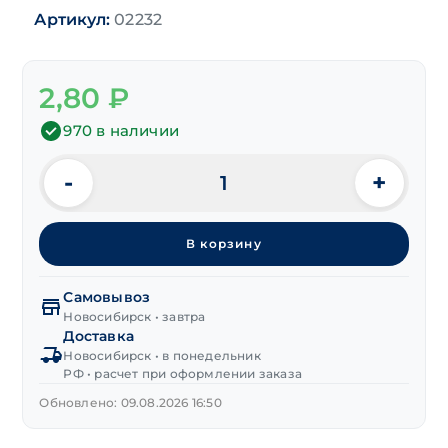
Артикул:
02232
2,80
₽
970 в наличии
-
+
Количество
товара
Дюбель
В корзину
для
хомута
(нейлон)
Самовывоз
6х35 мм
Новосибирск • завтра
Доставка
Новосибирск • в понедельник
РФ • расчет при оформлении заказа
Обновлено: 09.08.2026 16:50