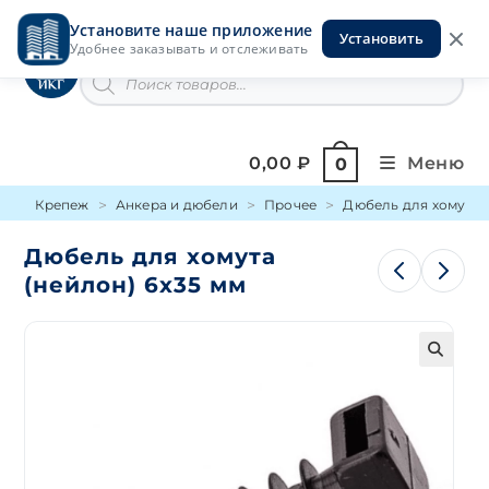
Перейти
Установите наше приложение
к
Установить
Инструменты на Горской
Удобнее заказывать и отслеживать
содержимому
Поиск
товаров
0,00
₽
Меню
0
Крепеж
Анкера и дюбели
Прочее
Дюбель для хомута (
Дюбель для хомута
(нейлон) 6х35 мм
🔍