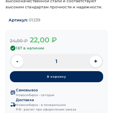
высококачественной стали и соответствуют
высоким стандартам прочности и надежности.
Артикул:
01239
Первоначальная
Текущая
22,00
₽
24,00
₽
цена
цена:
составляла
22,00 ₽.
167 в наличии
24,00 ₽.
-
+
Количество
товара
Анкер
В корзину
UTA
6х12х45 мм
Самовывоз
Новосибирск • сегодня
Доставка
Новосибирск • в понедельник
РФ • расчет при оформлении заказа