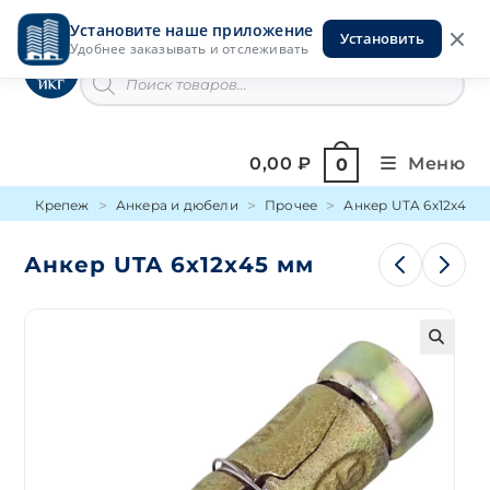
Перейти
Установите наше приложение
к
Установить
Инструменты на Горской
Удобнее заказывать и отслеживать
содержимому
Поиск
товаров
0,00
₽
Меню
0
Крепеж
Анкера и дюбели
Прочее
Анкер UTA 6х12х45 
Анкер UTA 6х12х45 мм
🔍