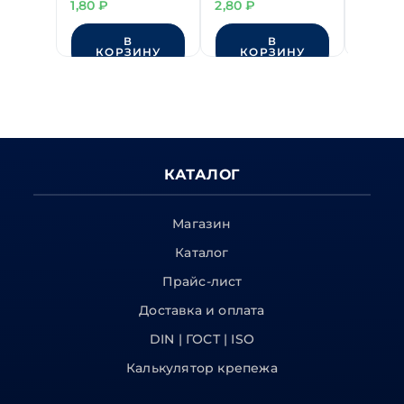
1,80
₽
2,80
₽
11,00
₽
В
В
КОРЗИНУ
КОРЗИНУ
КО
КАТАЛОГ
Магазин
Каталог
Прайс-лист
Доставка и оплата
DIN | ГОСТ | ISO
Калькулятор крепежа